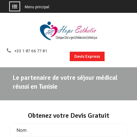
Menu principal
Aller
au
contenu
+33 1 87 66 77 81
Devis Express
Le partenaire de votre séjour médical
réussi en Tunisie
Obtenez votre Devis Gratuit