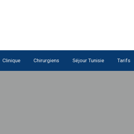
Clinique
Chirurgiens
Séjour Tunisie
Tarifs
Soin Esthétique Visage
Augmentation Mammaire