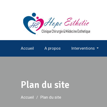
Aller
au
contenu
Accueil
A propos
Interventions
Chirurgies Esthétiques
Plan du site
Accueil
Plan du site