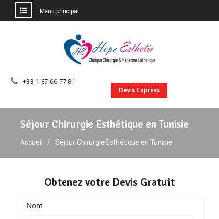
Menu principal
Aller
au
contenu
+33 1 87 66 77 81
Devis Express
Séjour Chirurgie Esthétique en Tunisie
Accueil
Séjour Chirurgie Esthétique en Tunisie
Obtenez votre Devis Gratuit