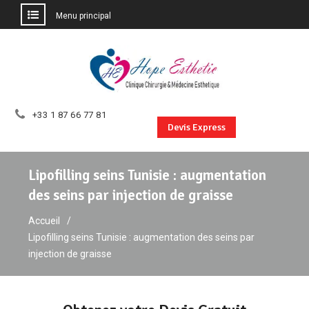
Menu principal
Aller
au
contenu
+33 1 87 66 77 81
Devis Express
Lipofilling seins Tunisie : augmentation
des seins par injection de graisse
Accueil
Lipofilling seins Tunisie : augmentation des seins par
injection de graisse