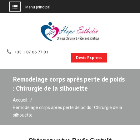
Menu principal
Aller
au
contenu
+33 1 87 66 77 81
Devis Express
Remodelage corps après perte de poids
: Chirurgie de la silhouette
Accueil
Remodelage corps après perte de poids : Chirurgie de la
silhouette