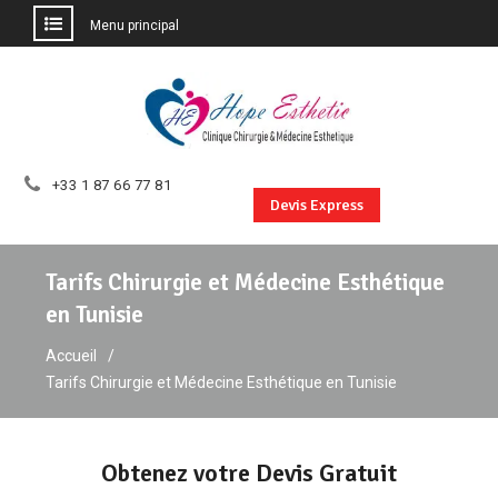
Menu principal
Aller
au
contenu
+33 1 87 66 77 81
Devis Express
Tarifs Chirurgie et Médecine Esthétique
en Tunisie
Accueil
Tarifs Chirurgie et Médecine Esthétique en Tunisie
Obtenez votre Devis Gratuit