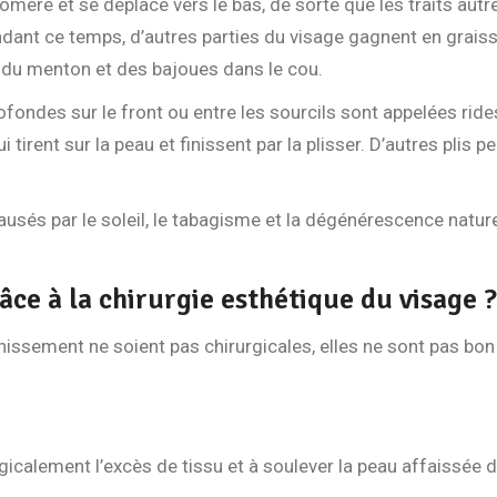
omère et se déplace vers le bas, de sorte que les traits autre
ndant ce temps, d’autres parties du visage gagnent en graisse,
 du menton et des bajoues dans le cou.
rofondes sur le front ou entre les sourcils sont appelées ride
rent sur la peau et finissent par la plisser. D’autres plis p
sés par le soleil, le tabagisme et la dégénérescence nature
ce à la chirurgie esthétique du visage ?
unissement ne soient pas chirurgicales, elles ne sont pas bo
rgicalement l’excès de tissu et à soulever la peau affaissée 