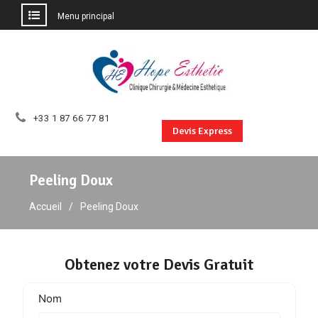
Menu principal
Aller
au
contenu
+33 1 87 66 77 81
Devis Express
Peeling Doux
Accueil
Peeling Doux
Obtenez votre Devis Gratuit