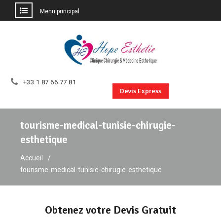
Menu principal
Aller
au
contenu
+33 1 87 66 77 81
Devis Express
tourisme-medical-tunisie-chirugie-
esthetique
Accueil
tourisme-medical-tunisie-chirugie-esthetique
Obtenez votre Devis Gratuit