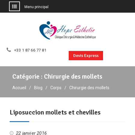
Menu principal
Aller
au
contenu
+33 1 87 66 77 81
Devis Express
Catégorie :
Chirurgie des mollets
Accueil
Blog
Corps
Chirurgie des mollets
Liposuccion mollets et chevilles
22 janvier 2016