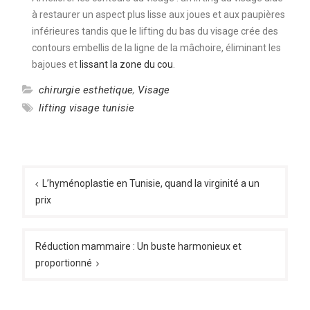
à restaurer un aspect plus lisse aux joues et aux paupières
inférieures tandis que le lifting du bas du visage crée des
contours embellis de la ligne de la mâchoire, éliminant les
bajoues et
lissant la zone du cou
.
chirurgie esthetique
,
Visage
lifting visage tunisie
Navigation
de
L’hyménoplastie en Tunisie, quand la virginité a un
prix
l’article
Réduction mammaire : Un buste harmonieux et
proportionné