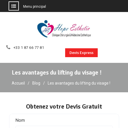
Menu principal
Aller
au
contenu
+33 1 87 66 77 81
Devis Express
Les avantages du lifting du visage !
Accueil
Blog
Les avantages du lifting du visage !
Obtenez votre Devis Gratuit