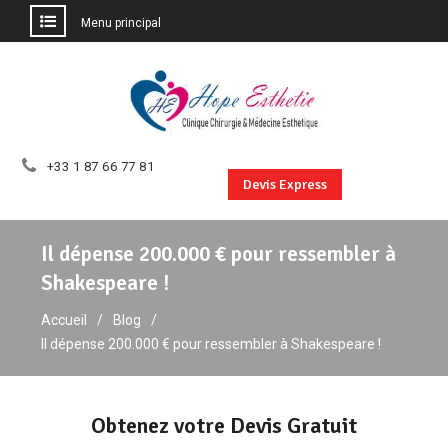
Menu principal
Aller
au
contenu
+33 1 87 66 77 81
Devis Express
Il dépense 200.000 € pour ressembler à
Shakespeare !
Accueil
Blog
Il dépense 200.000 € pour ressembler à Shakespeare !
Obtenez votre Devis Gratuit