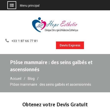
Menu principal
Aller
au
contenu
+33 1 87 66 77 81
Devis Express
Ptôse mammaire : des seins galbés et
ascensionnés
Accueil
Blog
Ptôse mammaire : des seins galbés et ascensionnés
Obtenez votre Devis Gratuit