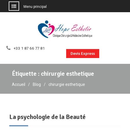
Menu principal
Aller
au
contenu
+33 1 87 66 77 81
Devis Express
Étiquette :
chirurgie esthetique
Accueil
Blog
chirurgie esthetique
La psychologie de la Beauté